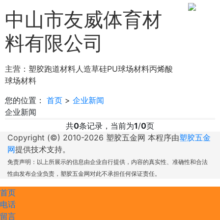
中山市友威体育材
料有限公司
主营：
塑胶跑道材料人造草
硅PU球场材料
丙烯酸
球场材料
您的位置：
首页
>
企业新闻
企业新闻
共
0
条记录，当前为
1
/
0
页
Copyright (©) 2010-
2026 塑胶五金网 本程序由
塑胶五金
网
提供技术支持。
免责声明：以上所展示的信息由企业自行提供，内容的真实性、准确性和合法
性由发布企业负责，塑胶五金网对此不承担任何保证责任。
首页
电话
留言